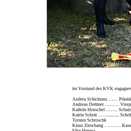
im Vorstand des KVK engagiere
Andrea Schicktanz …… Präsid
Andreas Dettmer ……… Vizepr
Kathrin Henschel …….. Schatz
Katrin Schott …….......... Schri
Torsten Schroschk
Klaus Zieschang ……….. Kassi
Elke Herenz