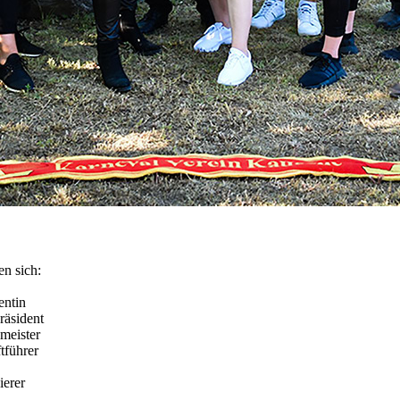
n sich:
entin
äsident
meister
ftführer
erer