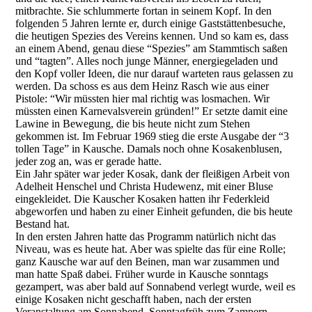
mitbrachte. Sie schlummerte fortan in seinem Kopf. In den
folgenden 5 Jahren lernte er, durch einige Gaststättenbesuche,
die heutigen Spezies des Vereins kennen. Und so kam es, dass
an einem Abend, genau diese “Spezies” am Stammtisch saßen
und “tagten”. Alles noch junge Männer, energiegeladen und
den Kopf voller Ideen, die nur darauf warteten raus gelassen zu
werden. Da schoss es aus dem Heinz Rasch wie aus einer
Pistole: “Wir müssten hier mal richtig was losmachen. Wir
müssten einen Karnevalsverein gründen!” Er setzte damit eine
Lawine in Bewegung, die bis heute nicht zum Stehen
gekommen ist. Im Februar 1969 stieg die erste Ausgabe der “3
tollen Tage” in Kausche. Damals noch ohne Kosakenblusen,
jeder zog an, was er gerade hatte.
Ein Jahr später war jeder Kosak, dank der fleißigen Arbeit von
Adelheit Henschel und Christa Hudewenz, mit einer Bluse
eingekleidet. Die Kauscher Kosaken hatten ihr Federkleid
abgeworfen und haben zu einer Einheit gefunden, die bis heute
Bestand hat.
In den ersten Jahren hatte das Programm natürlich nicht das
Niveau, was es heute hat. Aber was spielte das für eine Rolle;
ganz Kausche war auf den Beinen, man war zusammen und
man hatte Spaß dabei. Früher wurde in Kausche sonntags
gezampert, was aber bald auf Sonnabend verlegt wurde, weil es
einige Kosaken nicht geschafft haben, nach der ersten
Veranstaltung am Sonnabend, Sonntagfrüh zum Zampern