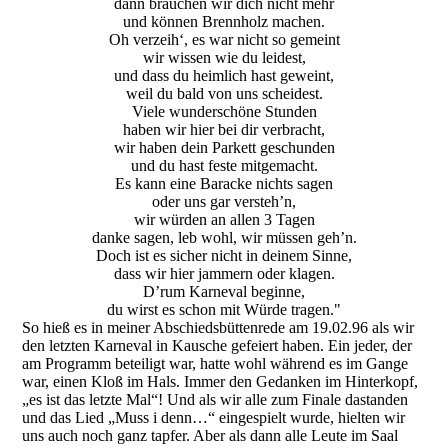
dann brauchen wir dich nicht mehr
und können Brennholz machen.
Oh verzeih‘, es war nicht so gemeint
wir wissen wie du leidest,
und dass du heimlich hast geweint,
weil du bald von uns scheidest.
Viele wunderschöne Stunden
haben wir hier bei dir verbracht,
wir haben dein Parkett geschunden
und du hast feste mitgemacht.
Es kann eine Baracke nichts sagen
oder uns gar versteh’n,
wir würden an allen 3 Tagen
danke sagen, leb wohl, wir müssen geh’n.
Doch ist es sicher nicht in deinem Sinne,
dass wir hier jammern oder klagen.
D’rum Karneval beginne,
du wirst es schon mit Würde tragen."
So hieß es in meiner Abschiedsbüttenrede am 19.02.96 als wir
den letzten Karneval in Kausche gefeiert haben. Ein jeder, der
am Programm beteiligt war, hatte wohl während es im Gange
war, einen Kloß im Hals. Immer den Gedanken im Hinterkopf,
„es ist das letzte Mal“! Und als wir alle zum Finale dastanden
und das Lied „Muss i denn…“ eingespielt wurde, hielten wir
uns auch noch ganz tapfer. Aber als dann alle Leute im Saal