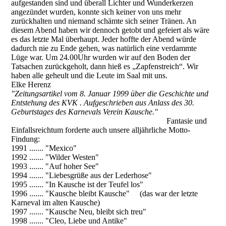
aufgestanden sind und überall Lichter und Wunderkerzen
angezündet wurden, konnte sich keiner von uns mehr
zurückhalten und niemand schämte sich seiner Tränen. An
diesem Abend haben wir dennoch getobt und gefeiert als wäre
es das letzte Mal überhaupt. Jeder hoffte der Abend würde
dadurch nie zu Ende gehen, was natürlich eine verdammte
Lüge war. Um 24.00Uhr wurden wir auf den Boden der
Tatsachen zurückgeholt, dann hieß es „Zapfenstreich“. Wir
haben alle geheult und die Leute im Saal mit uns.
Elke Herenz
"Zeitungsartikel vom 8. Januar 1999 über die Geschichte und
Entstehung des KVK . Aufgeschrieben aus Anlass des 30.
Geburtstages des Karnevals Verein Kausche."
Fantasie und
Einfallsreichtum forderte auch unsere alljährliche Motto-
Findung:
1991 ....... "Mexico"
1992 ....... "Wilder Westen"
1993 ....... "Auf hoher See"
1994 ....... "Liebesgrüße aus der Lederhose"
1995 ....... "In Kausche ist der Teufel los"
1996 ....... "Kausche bleibt Kausche" (das war der letzte
Karneval im alten Kausche)
1997 ....... "Kausche Neu, bleibt sich treu"
1998 ....... "Cleo, Liebe und Antike"