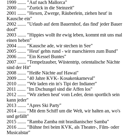
1999 ....... "Auf nach Mallorca"
2000 ....... "Zurück in die Steinzeit"
2001 ....... "Hexen, Zwerge, Räuberlein, ziehen heut' in
Kausche ein"
2002 ....... "Urlaub auf dem Bauernhof, das find' jeder Bauer
doof"
2003 ....... "Hippies wollt ihr ewig leben, kommt mit uns mal
einen heben"
2004 ....... "Kausche ade, wir stechen in See"
2005 ....... "Heut' gehts rund - wir marschieren zum Bund"
2006 ....... "Ein Kessel Buntes"
2007 ....... "Tempelzauber, Wüstentrip, orientalische Nächte
sind der Hit"
2008 ....... "Heiße Nächte auf Hawai"
2009 ....... "40 Jahre KVK- Kosakenkarneval"
2010 ....... "Wir laden ein in's Tipi der Indianer"
2011 ....... "Im Dschungel sind die Affen los"
2012 ....... "Wir ziehen heut' vom Leder, denn sportlich sein
kann jeder"
2013 ....... "Apres Ski Party"
2014 ....... "Mit dem Schiff um die Welt, wir halten an, wo's
und gefällt"
2015 ....... "Ramba Zamba mit brasilianischer Samba"
2016 ....... "Bühne frei beim KVK, als Theater-, Film- oder
Musicalstar"