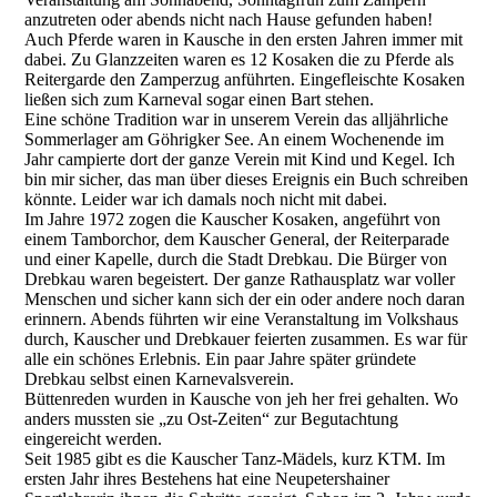
anzutreten oder abends nicht nach Hause gefunden haben!
Auch Pferde waren in Kausche in den ersten Jahren immer mit
dabei. Zu Glanzzeiten waren es 12 Kosaken die zu Pferde als
Reitergarde den Zamperzug anführten. Eingefleischte Kosaken
ließen sich zum Karneval sogar einen Bart stehen.
Eine schöne Tradition war in unserem Verein das alljährliche
Sommerlager am Göhrigker See. An einem Wochenende im
Jahr campierte dort der ganze Verein mit Kind und Kegel. Ich
bin mir sicher, das man über dieses Ereignis ein Buch schreiben
könnte. Leider war ich damals noch nicht mit dabei.
Im Jahre 1972 zogen die Kauscher Kosaken, angeführt von
einem Tamborchor, dem Kauscher General, der Reiterparade
und einer Kapelle, durch die Stadt Drebkau. Die Bürger von
Drebkau waren begeistert. Der ganze Rathausplatz war voller
Menschen und sicher kann sich der ein oder andere noch daran
erinnern. Abends führten wir eine Veranstaltung im Volkshaus
durch, Kauscher und Drebkauer feierten zusammen. Es war für
alle ein schönes Erlebnis. Ein paar Jahre später gründete
Drebkau selbst einen Karnevalsverein.
Büttenreden wurden in Kausche von jeh her frei gehalten. Wo
anders mussten sie „zu Ost-Zeiten“ zur Begutachtung
eingereicht werden.
Seit 1985 gibt es die Kauscher Tanz-Mädels, kurz KTM. Im
ersten Jahr ihres Bestehens hat eine Neupetershainer