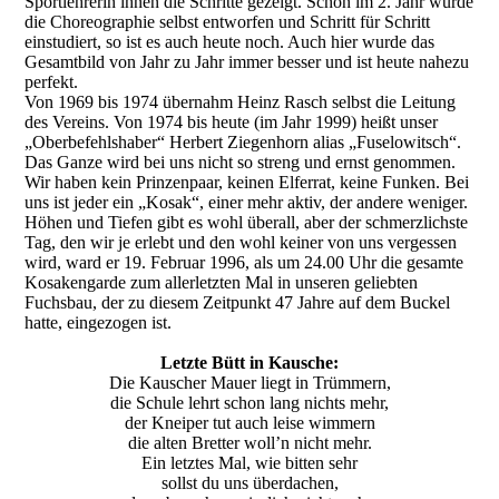
Sportlehrerin ihnen die Schritte gezeigt. Schon im 2. Jahr wurde
die Choreographie selbst entworfen und Schritt für Schritt
einstudiert, so ist es auch heute noch. Auch hier wurde das
Gesamtbild von Jahr zu Jahr immer besser und ist heute nahezu
perfekt.
Von 1969 bis 1974 übernahm Heinz Rasch selbst die Leitung
des Vereins. Von 1974 bis heute (im Jahr 1999) heißt unser
„Oberbefehlshaber“ Herbert Ziegenhorn alias „Fuselowitsch“.
Das Ganze wird bei uns nicht so streng und ernst genommen.
Wir haben kein Prinzenpaar, keinen Elferrat, keine Funken. Bei
uns ist jeder ein „Kosak“, einer mehr aktiv, der andere weniger.
Höhen und Tiefen gibt es wohl überall, aber der schmerzlichste
Tag, den wir je erlebt und den wohl keiner von uns vergessen
wird, ward er 19. Februar 1996, als um 24.00 Uhr die gesamte
Kosakengarde zum allerletzten Mal in unseren geliebten
Fuchsbau, der zu diesem Zeitpunkt 47 Jahre auf dem Buckel
hatte, eingezogen ist.
Letzte Bütt in Kausche:
Die Kauscher Mauer liegt in Trümmern,
die Schule lehrt schon lang nichts mehr,
der Kneiper tut auch leise wimmern
die alten Bretter woll’n nicht mehr.
Ein letztes Mal, wie bitten sehr
sollst du uns überdachen,